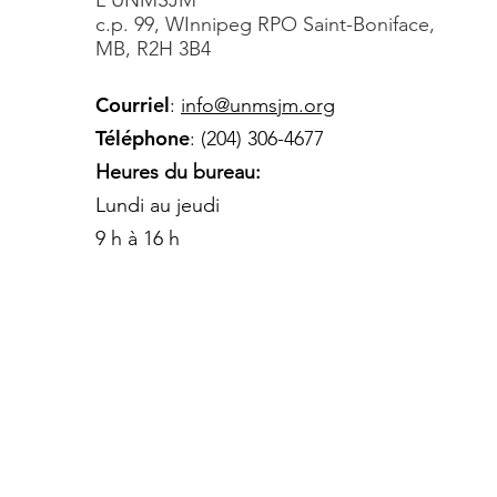
L'UNMSJM
c.p. 99, WInnipeg RPO Saint-Boniface,
MB, R2H 3B4
Courriel
:
info@unmsjm.org
Téléphone
: (204) 306-4677
Heures du bureau:
Lundi au jeudi
9 h à 16 h