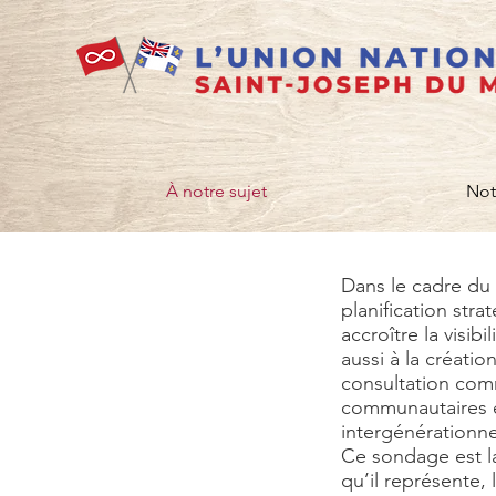
À notre sujet
Not
Dans le cadre du 
planification stra
accroître la visib
aussi à la créati
consultation com
communautaires e
intergénérationne
Ce sondage est l
qu’il représente,